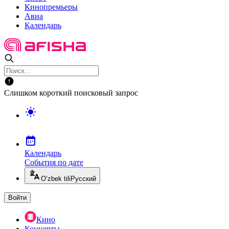
Кинопремьеры
Авиа
Календарь
Слишком короткий поисковый запрос
Календарь
События по дате
O’zbek tili
Русский
Войти
Кино
Концерты