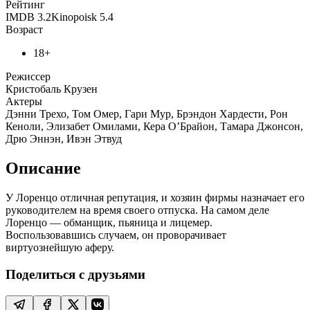
Рейтинг
IMDB
3.2
Kinopoisk
5.4
Возраст
18+
Режиссер
Кристобаль Крузен
Актеры
Дэнни Трехо, Том Омер, Гари Мур, Брэндон Хардести, Рон
Кеноли, Элизабет Омилами, Кера О’Брайон, Тамара Джонсон,
Дрю Эннэн, Ивэн Этвуд
Описание
У Лоренцо отличная репутация, и хозяин фирмы назначает его
руководителем на время своего отпуска. На самом деле
Лоренцо — обманщик, пьяница и лицемер.
Воспользовавшись случаем, он проворачивает
виртуознейшую аферу.
Поделиться с друзьями