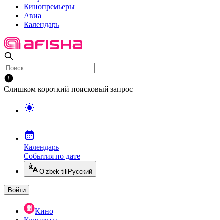
Кинопремьеры
Авиа
Календарь
Слишком короткий поисковый запрос
Календарь
События по дате
O’zbek tili
Русский
Войти
Кино
Концерты