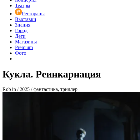
Театры
Рестораны
Выставки
Знания
Город
Дети
Магазины
Premium
Фото
Кукла. Реинкарнация
Rob1n / 2025 / фантастика, триллер