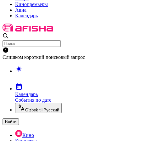
Кинопремьеры
Авиа
Календарь
Слишком короткий поисковый запрос
Календарь
События по дате
O’zbek tili
Русский
Войти
Кино
Концерты