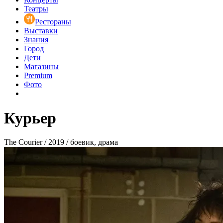
Театры
Рестораны
Выставки
Знания
Город
Дети
Магазины
Premium
Фото
Курьер
The Courier / 2019 / боевик, драма