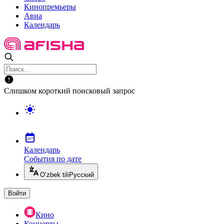
Кинопремьеры
Авиа
Календарь
Слишком короткий поисковый запрос
Календарь
События по дате
O’zbek tili
Русский
Войти
Кино
Концерты