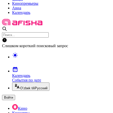
Кинопремьеры
Авиа
Календарь
Слишком короткий поисковый запрос
Календарь
События по дате
O’zbek tili
Русский
Войти
Кино
Концерты