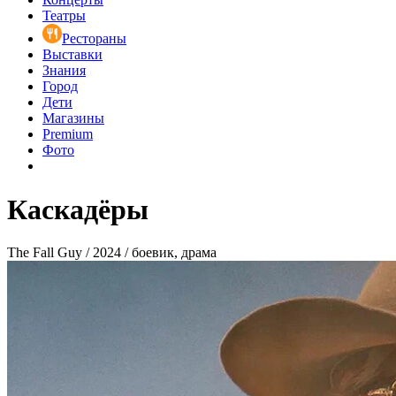
Театры
Рестораны
Выставки
Знания
Город
Дети
Магазины
Premium
Фото
Каскадёры
The Fall Guy / 2024 / боевик, драма