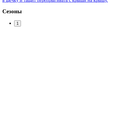
в щечку и тащит перепрыгивать с крыши на крышу.
Сезоны
1