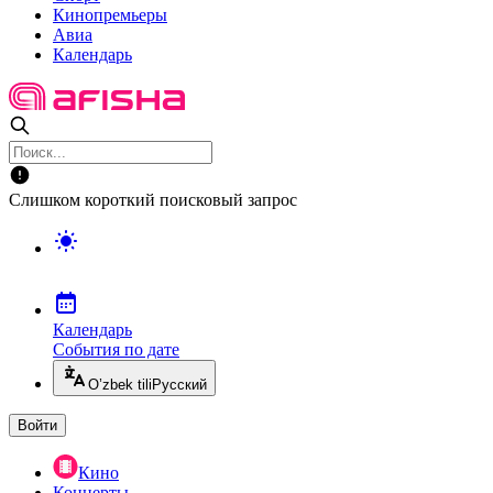
Кинопремьеры
Авиа
Календарь
Слишком короткий поисковый запрос
Календарь
События по дате
O’zbek tili
Русский
Войти
Кино
Концерты