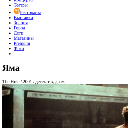
Театры
Рестораны
Выставки
Знания
Город
Дети
Магазины
Premium
Фото
Яма
The Hole / 2001 / детектив, драма