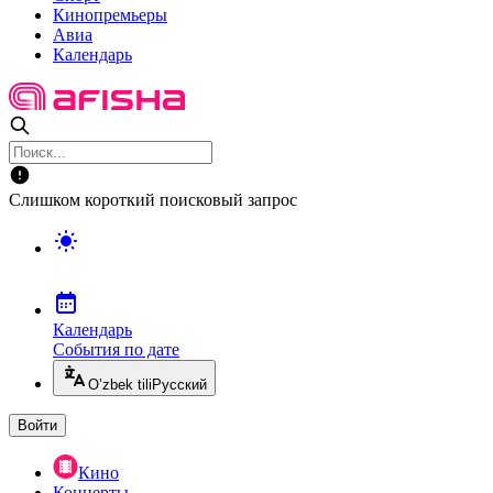
Кинопремьеры
Авиа
Календарь
Слишком короткий поисковый запрос
Календарь
События по дате
O’zbek tili
Русский
Войти
Кино
Концерты