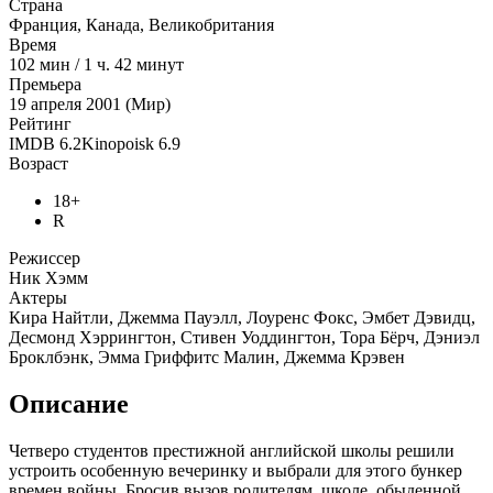
Страна
Франция, Канада, Великобритания
Время
102
мин
/
1 ч. 42 минут
Премьера
19 апреля 2001 (Мир)
Рейтинг
IMDB
6.2
Kinopoisk
6.9
Возраст
18+
R
Режиссер
Ник Хэмм
Актеры
Кира Найтли, Джемма Пауэлл, Лоуренс Фокс, Эмбет Дэвидц,
Десмонд Хэррингтон, Стивен Уоддингтон, Тора Бёрч, Дэниэл
Броклбэнк, Эмма Гриффитс Малин, Джемма Крэвен
Описание
Четверо студентов престижной английской школы решили
устроить особенную вечеринку и выбрали для этого бункер
времен войны. Бросив вызов родителям, школе, обыденной