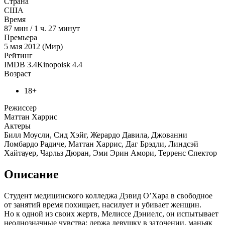
Страна
США
Время
87
мин
/
1 ч. 27 минут
Премьера
5 мая 2012 (Мир)
Рейтинг
IMDB
3.4
Kinopoisk
4.4
Возраст
18+
Режиссер
Маттан Харрис
Актеры
Билл Моусли, Сид Хэйг, Жерардо Давила, Джованни
Ломбардо Радиче, Маттан Харрис, Даг Брэдли, Линдсэй
Хайтауер, Чарльз Дюран, Эми Эрин Амори, Терренс Спектор
Описание
Студент медицинского колледжа Дэвид О’Хара в свободное
от занятий время похищает, насилует и убивает женщин.
Но к одной из своих жертв, Мелиссе Дэниелс, он испытывает
неоднозначные чувства: держа девушку в заточении, маньяк