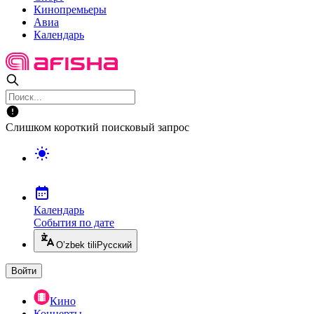
Кинопремьеры
Авиа
Календарь
Слишком короткий поисковый запрос
Календарь
События по дате
O’zbek tili
Русский
Войти
Кино
Концерты