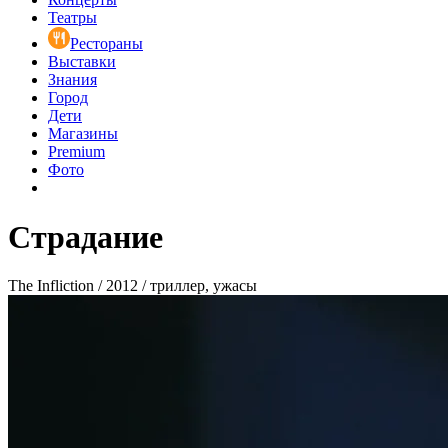
Театры
Рестораны
Выставки
Знания
Город
Дети
Магазины
Premium
Фото
Страдание
The Infliction / 2012 / триллер, ужасы