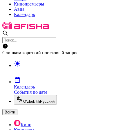
Кинопремьеры
Авиа
Календарь
Слишком короткий поисковый запрос
Календарь
События по дате
O’zbek tili
Русский
Войти
Кино
Концерты