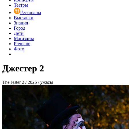
Театры
Рестораны
Выставки
Знания
Город
Дети
Магазины
Premium
Фото
Джестер 2
The Jester 2 / 2025 / ужасы