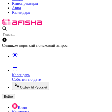
Кинопремьеры
Авиа
Календарь
Слишком короткий поисковый запрос
Календарь
События по дате
O’zbek tili
Русский
Войти
Кино
Концерты