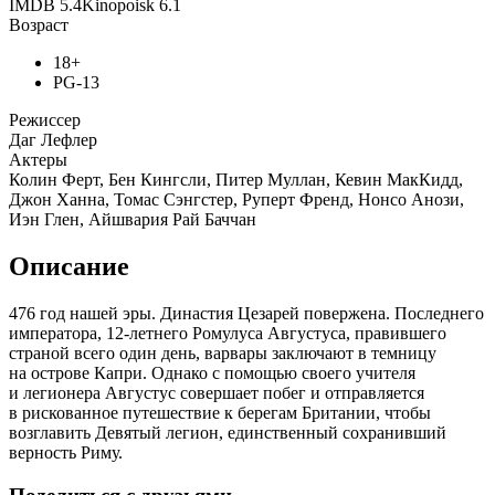
IMDB
5.4
Kinopoisk
6.1
Возраст
18+
PG-13
Режиссер
Даг Лефлер
Актеры
Колин Ферт, Бен Кингсли, Питер Муллан, Кевин МакКидд,
Джон Ханна, Томас Сэнгстер, Руперт Френд, Нонсо Анози,
Иэн Глен, Айшвария Рай Баччан
Описание
476 год нашей эры. Династия Цезарей повержена. Последнего
императора, 12-летнего Ромулуса Августуса, правившего
страной всего один день, варвары заключают в темницу
на острове Капри. Однако с помощью своего учителя
и легионера Августус совершает побег и отправляется
в рискованное путешествие к берегам Британии, чтобы
возглавить Девятый легион, единственный сохранивший
верность Риму.