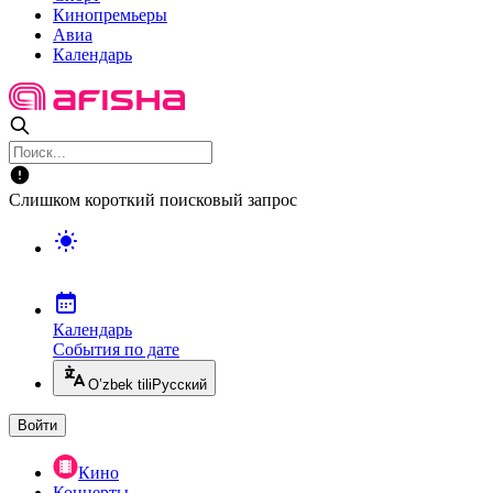
Кинопремьеры
Авиа
Календарь
Слишком короткий поисковый запрос
Календарь
События по дате
O’zbek tili
Русский
Войти
Кино
Концерты