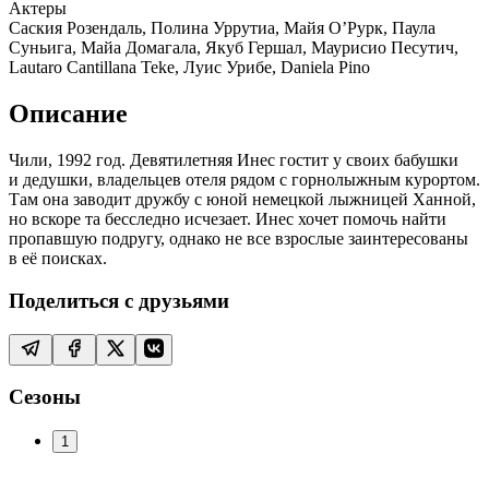
Актеры
Саския Розендаль, Полина Уррутиа, Майя О’Рурк, Паула
Суньига, Майа Домагала, Якуб Гершал, Маурисио Песутич,
Lautaro Cantillana Teke, Луис Урибе, Daniela Pino
Описание
Чили, 1992 год. Девятилетняя Инес гостит у своих бабушки
и дедушки, владельцев отеля рядом с горнолыжным курортом.
Там она заводит дружбу с юной немецкой лыжницей Ханной,
но вскоре та бесследно исчезает. Инес хочет помочь найти
пропавшую подругу, однако не все взрослые заинтересованы
в её поисках.
Поделиться с друзьями
Сезоны
1