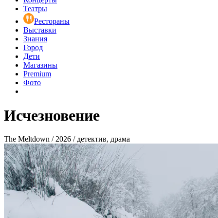
Театры
Рестораны
Выставки
Знания
Город
Дети
Магазины
Premium
Фото
Исчезновение
The Meltdown / 2026 / детектив, драма