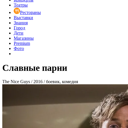
Театры
Рестораны
Выставки
Знания
Город
Дети
Магазины
Premium
Фото
Славные парни
The Nice Guys / 2016 / боевик, комедия