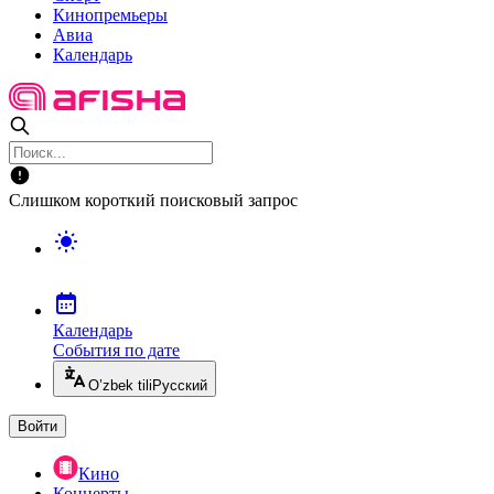
Кинопремьеры
Авиа
Календарь
Слишком короткий поисковый запрос
Календарь
События по дате
O’zbek tili
Русский
Войти
Кино
Концерты