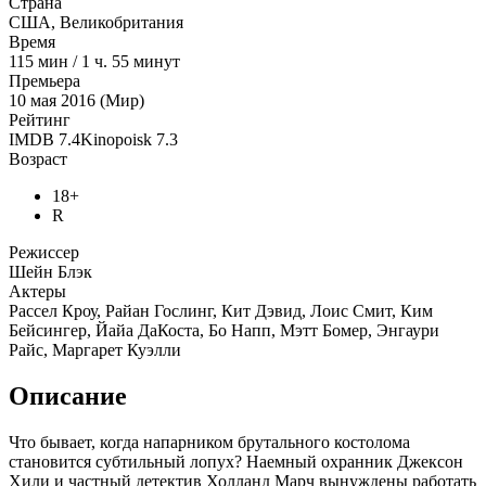
Страна
США, Великобритания
Время
115
мин
/
1 ч. 55 минут
Премьера
10 мая 2016 (Мир)
Рейтинг
IMDB
7.4
Kinopoisk
7.3
Возраст
18+
R
Режиссер
Шейн Блэк
Актеры
Рассел Кроу, Райан Гослинг, Кит Дэвид, Лоис Смит, Ким
Бейсингер, Йайа ДаКоста, Бо Напп, Мэтт Бомер, Энгаури
Райс, Маргарет Куэлли
Описание
Что бывает, когда напарником брутального костолома
становится субтильный лопух? Наемный охранник Джексон
Хили и частный детектив Холланд Марч вынуждены работать