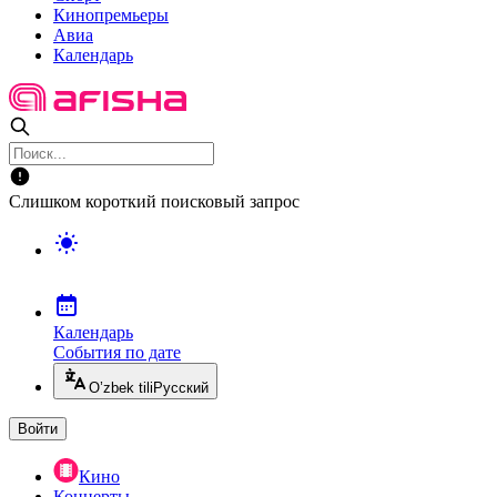
Кинопремьеры
Авиа
Календарь
Слишком короткий поисковый запрос
Календарь
События по дате
O’zbek tili
Русский
Войти
Кино
Концерты