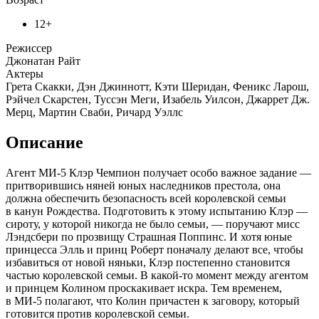
12+
Режиссер
Джонатан Райт
Актеры
Грета Скакки, Дэн Джиннотт, Кэти Шеридан, Феникс Ларош,
Рэйчел Скарстен, Туссэн Меги, Изабель Уилсон, Джаррет Дж.
Мерц, Мартин Сваби, Ричард Уэллс
Описание
Агент МИ-5 Клэр Чемпион получает особо важное задание —
притворившись няней юных наследников престола, она
должна обеспечить безопасность всей королевской семьи
в канун Рождества. Подготовить к этому испытанию Клэр —
сироту, у которой никогда не было семьи, — поручают мисс
Лэндсбери по прозвищу Страшная Поппинс. И хотя юные
принцесса Элль и принц Роберт поначалу делают все, чтобы
избавиться от новой няньки, Клэр постепенно становится
частью королевской семьи. В какой-то момент между агентом
и принцем Колином проскакивает искра. Тем временем,
в МИ-5 полагают, что Колин причастен к заговору, который
готовится против королевской семьи.