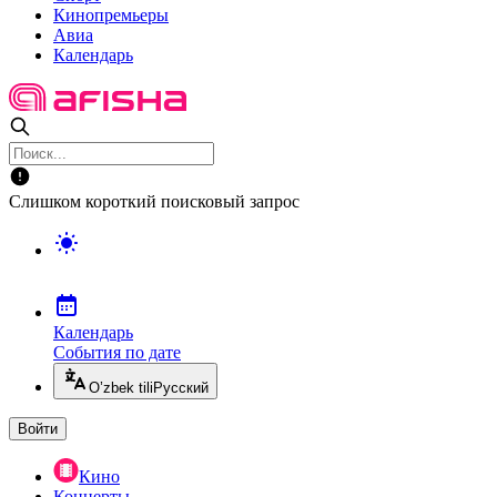
Кинопремьеры
Авиа
Календарь
Слишком короткий поисковый запрос
Календарь
События по дате
O’zbek tili
Русский
Войти
Кино
Концерты