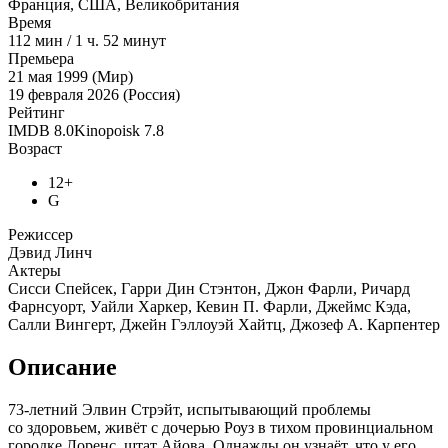
Франция, США, Великобритания
Время
112
мин
/
1 ч. 52 минут
Премьера
21 мая 1999 (Мир)
19 февраля 2026 (Россия)
Рейтинг
IMDB
8.0
Kinopoisk
7.8
Возраст
12+
G
Режиссер
Дэвид Линч
Актеры
Сисси Спейсек, Гарри Дин Стэнтон, Джон Фарли, Ричард
Фарнсуорт, Уайли Харкер, Кевин П. Фарли, Джеймс Кэда,
Салли Вингерт, Джейн Гэллоуэй Хайтц, Джозеф А. Карпентер
Описание
73-летний Элвин Стрэйт, испытывающий проблемы
со здоровьем, живёт с дочерью Роуз в тихом провинциальном
городке Лоренс, штат Айова. Однажды он узнаёт, что у его