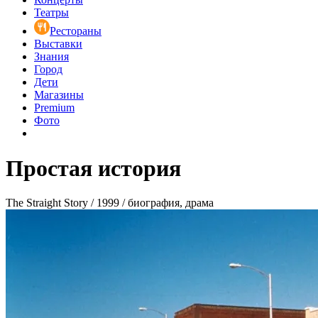
Театры
Рестораны
Выставки
Знания
Город
Дети
Магазины
Premium
Фото
Простая история
The Straight Story / 1999 / биография, драма