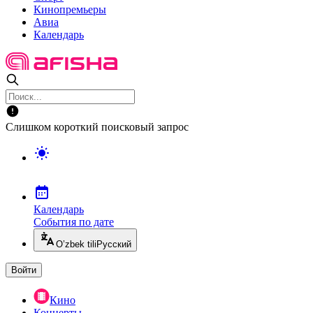
Кинопремьеры
Авиа
Календарь
Слишком короткий поисковый запрос
Календарь
События по дате
O’zbek tili
Русский
Войти
Кино
Концерты