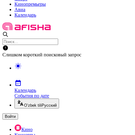
Кинопремьеры
Авиа
Календарь
Слишком короткий поисковый запрос
Календарь
События по дате
O’zbek tili
Русский
Войти
Кино
Концерты