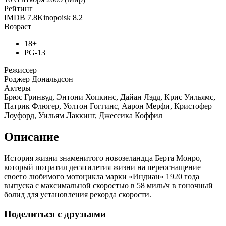
Рейтинг
IMDB
7.8
Kinopoisk
8.2
Возраст
18+
PG-13
Режиссер
Роджер Дональдсон
Актеры
Брюс Гринвуд, Энтони Хопкинс, Дайан Лэдд, Крис Уильямс,
Патрик Флюгер, Уолтон Гоггинс, Аарон Мерфи, Кристофер
Лоуфорд, Уильям Лаккинг, Джессика Коффил
Описание
История жизни знаменитого новозеландца Берта Монро,
который потратил десятилетия жизни на переоснащение
своего любимого мотоцикла марки «Индиан» 1920 года
выпуска с максимальной скоростью в 58 миль/ч в гоночный
болид для установления рекорда скорости.
Поделиться с друзьями