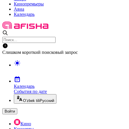
Кинопремьеры
Авиа
Календарь
Слишком короткий поисковый запрос
Календарь
События по дате
O’zbek tili
Русский
Войти
Кино
Концерты