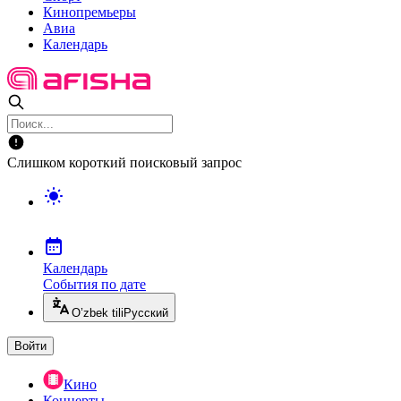
Кинопремьеры
Авиа
Календарь
Слишком короткий поисковый запрос
Календарь
События по дате
O’zbek tili
Русский
Войти
Кино
Концерты