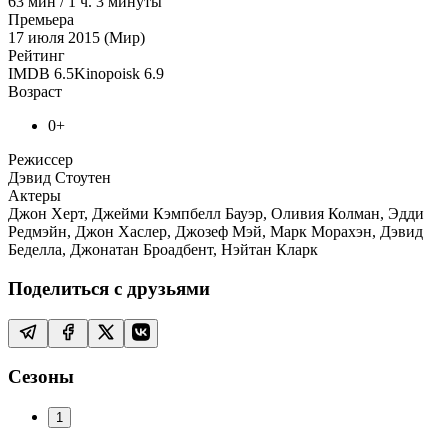
63
мин
/
1 ч. 3 минуты
Премьера
17 июля 2015 (Мир)
Рейтинг
IMDB
6.5
Kinopoisk
6.9
Возраст
0+
Режиссер
Дэвид Стоутен
Актеры
Джон Херт, Джейми Кэмпбелл Бауэр, Оливия Колман, Эдди
Редмэйн, Джон Хаслер, Джозеф Мэй, Марк Морахэн, Дэвид
Беделла, Джонатан Броадбент, Нэйтан Кларк
Поделиться с друзьями
Сезоны
1