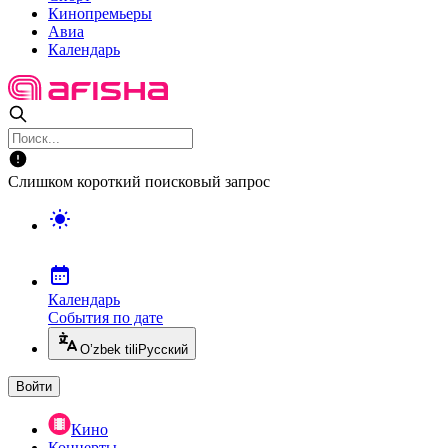
Кинопремьеры
Авиа
Календарь
Слишком короткий поисковый запрос
Календарь
События по дате
O’zbek tili
Русский
Войти
Кино
Концерты