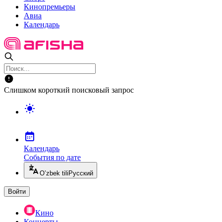
Кинопремьеры
Авиа
Календарь
Слишком короткий поисковый запрос
Календарь
События по дате
O’zbek tili
Русский
Войти
Кино
Концерты