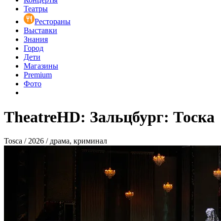
Театры
Рестораны
Выставки
Знания
Город
Дети
Магазины
Premium
Фото
TheatreHD: ​​​​​​​Зальцбург: Тоска
Tosca / 2026 / драма, криминал