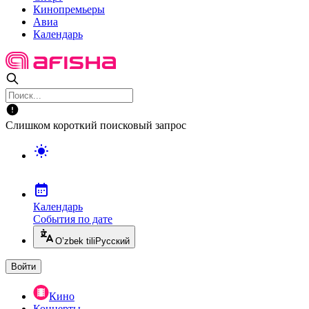
Кинопремьеры
Авиа
Календарь
Слишком короткий поисковый запрос
Календарь
События по дате
O’zbek tili
Русский
Войти
Кино
Концерты