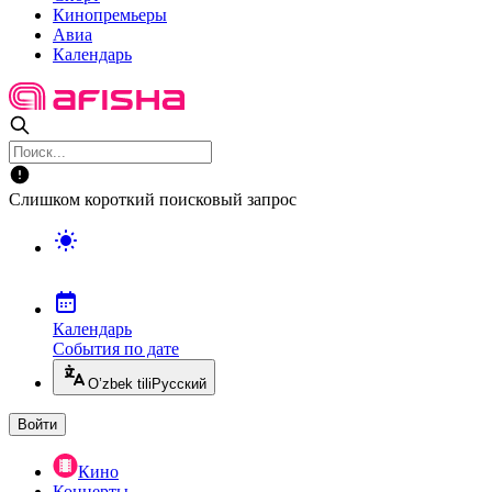
Кинопремьеры
Авиа
Календарь
Слишком короткий поисковый запрос
Календарь
События по дате
O’zbek tili
Русский
Войти
Кино
Концерты