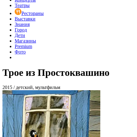
Театры
Рестораны
Выставки
Знания
Город
Дети
Магазины
Premium
Фото
Трое из Простоквашино
2015 / детский, мультфильм