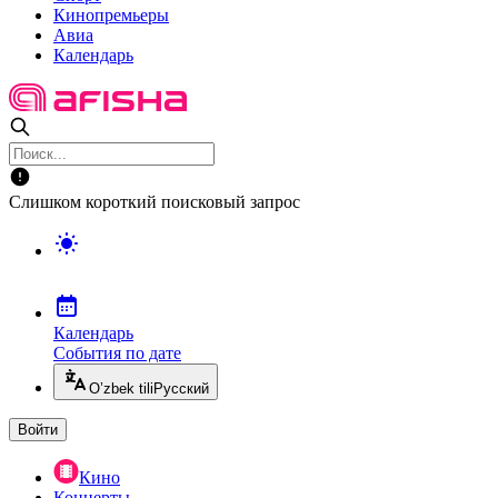
Кинопремьеры
Авиа
Календарь
Слишком короткий поисковый запрос
Календарь
События по дате
O’zbek tili
Русский
Войти
Кино
Концерты