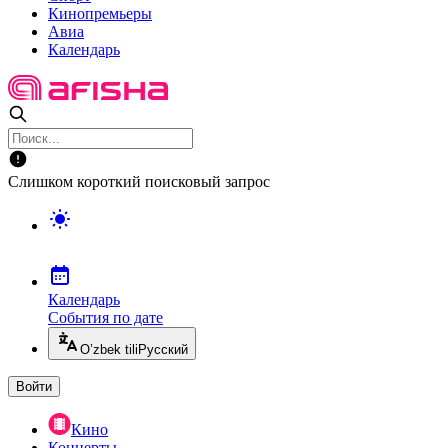
Кинопремьеры
Авиа
Календарь
Слишком короткий поисковый запрос
Календарь
События по дате
O’zbek tili
Русский
Войти
Кино
Концерты