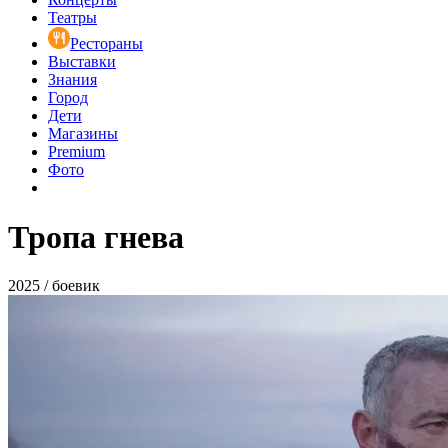
Театры
Рестораны
Выставки
Знания
Город
Дети
Магазины
Premium
Фото
Тропа гнева
2025 / боевик