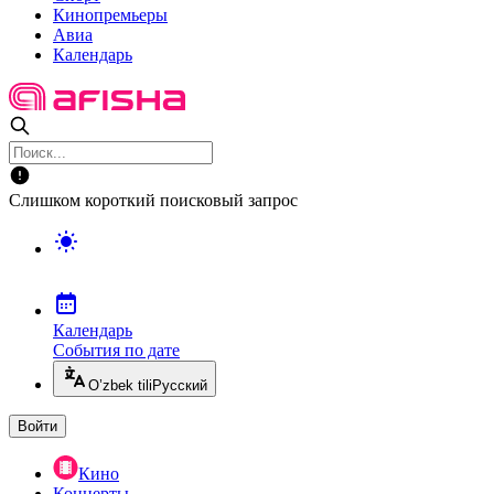
Кинопремьеры
Авиа
Календарь
Слишком короткий поисковый запрос
Календарь
События по дате
O’zbek tili
Русский
Войти
Кино
Концерты