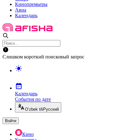
Кинопремьеры
Авиа
Календарь
Слишком короткий поисковый запрос
Календарь
События по дате
O’zbek tili
Русский
Войти
Кино
Концерты