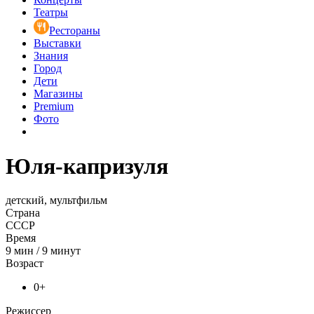
Театры
Рестораны
Выставки
Знания
Город
Дети
Магазины
Premium
Фото
Юля-капризуля
детский, мультфильм
Страна
СССР
Время
9
мин
/
9 минут
Возраст
0+
Режиссер