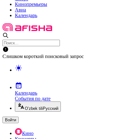
Кинопремьеры
Авиа
Календарь
Слишком короткий поисковый запрос
Календарь
События по дате
O’zbek tili
Русский
Войти
Кино
Концерты