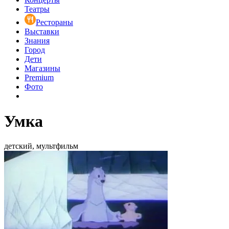
Театры
Рестораны
Выставки
Знания
Город
Дети
Магазины
Premium
Фото
Умка
детский, мультфильм