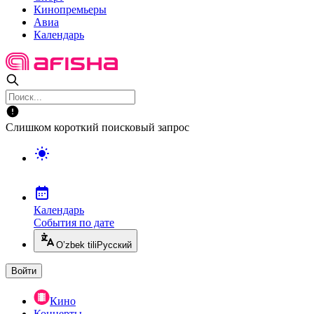
Кинопремьеры
Авиа
Календарь
Слишком короткий поисковый запрос
Календарь
События по дате
O’zbek tili
Русский
Войти
Кино
Концерты