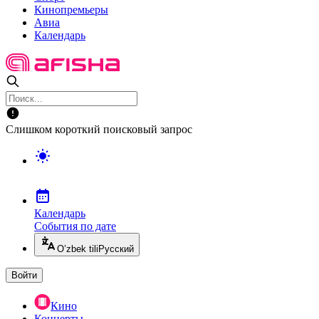
Кинопремьеры
Авиа
Календарь
Слишком короткий поисковый запрос
Календарь
События по дате
O’zbek tili
Русский
Войти
Кино
Концерты