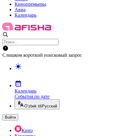
Кинопремьеры
Авиа
Календарь
Слишком короткий поисковый запрос
Календарь
События по дате
O’zbek tili
Русский
Войти
Кино
Концерты