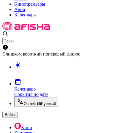
Кинопремьеры
Авиа
Календарь
Слишком короткий поисковый запрос
Календарь
События по дате
O’zbek tili
Русский
Войти
Кино
Концерты