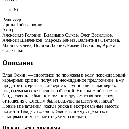
6+
Режиссер
Ирина Гобозашвили
Актеры
Александр Головин, Владимир Сычев, Олег Васильков,
Алексей Шевченков, Марсель Бакаев, Валентина Светлова,
Мария Сычева, Полина Ларина, Роман Измайлов, Артем
Сильченко
Описание
Влад Фокин — спортсмен по прыжкам в воду, переживающий
карьерный кризис, получает неожиданное предложение. Ему
предстоит втереться в доверие к группе клифф-дайверов,
подозреваемых в череде ограблений. Но каким образом эта
банда связана с бывшим лучшим другом главного героя,
отношения с которым были разрушены шесть лет назад?
Новые впечатления, жажда риска и экстремальные высоты
поглотят Влада с головой. Удастся ли ему справиться
с напряжением и «выйти сухим из воды»?
Поделиться с друзьями