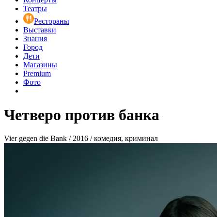
Театры
Рестораны
Выставки
Знания
Город
Дети
Магазины
Premium
Фото
Четверо против банка
Vier gegen die Bank / 2016 / комедия, криминал