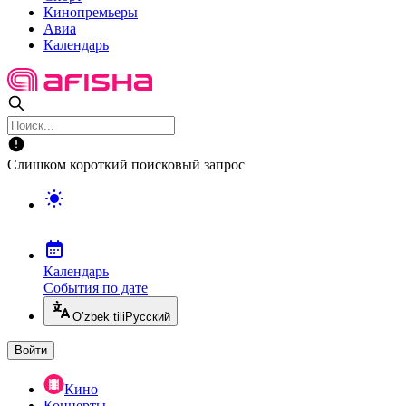
Кинопремьеры
Авиа
Календарь
Слишком короткий поисковый запрос
Календарь
События по дате
O’zbek tili
Русский
Войти
Кино
Концерты