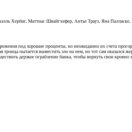
аэль Хербиг, Маттиас Швайгхефер, Антье Трауэ, Яна Палласке,
режения под хорошие проценты, но неожиданно их счета прогора
я троица пытается выместить зло на нем, но тот сам оказался же
ществить дерзкое ограбление банка, чтобы вернуть свои кровно 