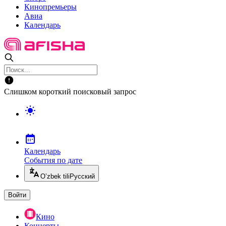
Кинопремьеры
Авиа
Календарь
Слишком короткий поисковый запрос
Календарь
События по дате
O’zbek tili
Русский
Войти
Кино
Концерты