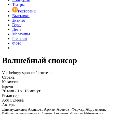
Театры
Рестораны
Выставки
Знания
Город
Дети
Магазины
Premium
Фото
Волшебный спонсор
Volshebnyy sponsor / фэнтези
Страна
Казахстан
Время
76
мин
/
1 ч. 16 минут
Режиссер
Ася Сулеева
Актеры
Динмухаммед Ахимов, Арман Асенов, Фархад Абдраимов,
Райхан Айткожанова, Аскар Ахметов, Фархат Ибрагимов,