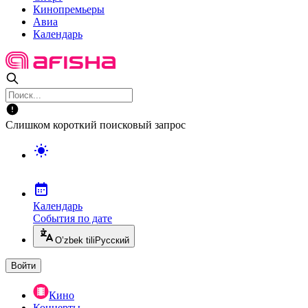
Кинопремьеры
Авиа
Календарь
Слишком короткий поисковый запрос
Календарь
События по дате
O’zbek tili
Русский
Войти
Кино
Концерты