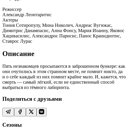
Режиссер
Александр Леонтаритис
Актеры
Тония Сотиропулу, Мина Николич, Андреас Вугюкас,
Димитрис Данампасис, Анна Фонсу, Мария Иоанну, Яковос
Хацивасилис, Александрос Парисис, Панос Кранидиотис,
Ставрос Лурас
Описание
Пять незнакомцев просыпаются в заброшенном бункере: как
они очутились в этом странном месте, не помнит никто, да
и о себе каждый из них помнит крайне мало. И, кажется, что
смерть — самый лёгкий, если не единственный способ
выбраться из тёмного лабиринта.
Поделиться с друзьями
Сезоны