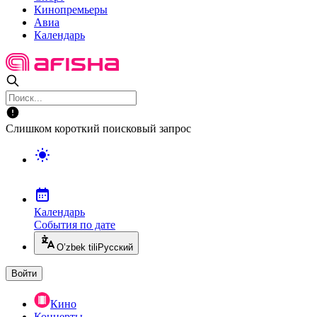
Кинопремьеры
Авиа
Календарь
Слишком короткий поисковый запрос
Календарь
События по дате
O’zbek tili
Русский
Войти
Кино
Концерты