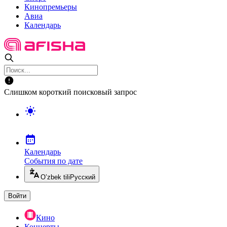
Кинопремьеры
Авиа
Календарь
Слишком короткий поисковый запрос
Календарь
События по дате
O’zbek tili
Русский
Войти
Кино
Концерты