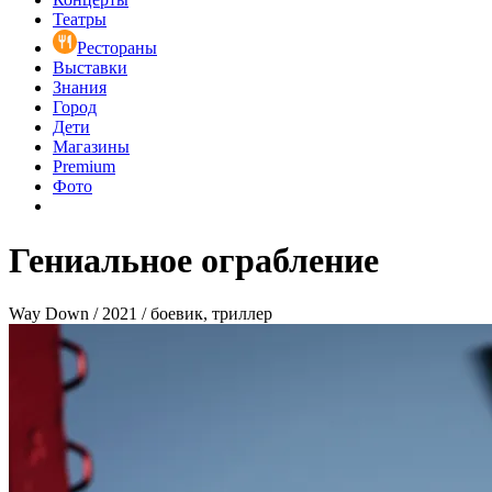
Театры
Рестораны
Выставки
Знания
Город
Дети
Магазины
Premium
Фото
Гениальное ограбление
Way Down / 2021 / боевик, триллер