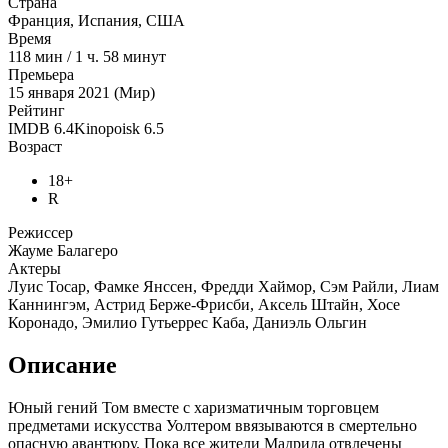
Страна
Франция, Испания, США
Время
118
мин
/
1 ч. 58 минут
Премьера
15 января 2021 (Мир)
Рейтинг
IMDB
6.4
Kinopoisk
6.5
Возраст
18+
R
Режиссер
Жауме Балагеро
Актеры
Луис Тосар, Фамке Янссен, Фредди Хаймор, Сэм Райли, Лиам
Каннингэм, Астрид Берже-Фрисби, Аксель Штайн, Хосе
Коронадо, Эмилио Гутьеррес Каба, Даниэль Ольгин
Описание
Юный гений Том вместе с харизматичным торговцем
предметами искусства Уолтером ввязываются в смертельно
опасную авантюру. Пока все жители Мадрида отвлечены