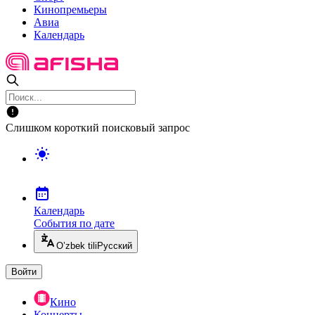
Кинопремьеры
Авиа
Календарь
Слишком короткий поисковый запрос
Календарь
События по дате
O’zbek tili
Русский
Войти
Кино
Концерты