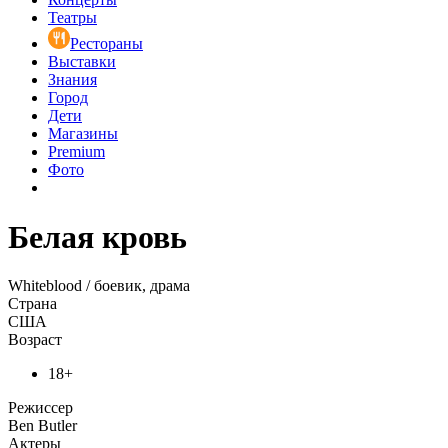
Театры
Рестораны
Выставки
Знания
Город
Дети
Магазины
Premium
Фото
Белая кровь
Whiteblood / боевик, драма
Страна
США
Возраст
18+
Режиссер
Ben Butler
Актеры