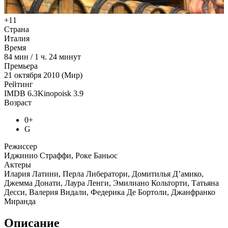
+11
Страна
Италия
Время
84
мин
/
1 ч. 24 минут
Премьера
21 октября 2010 (Мир)
Рейтинг
IMDB
6.3
Kinopoisk
3.9
Возраст
0+
G
Режиссер
Иджинио Страффи, Роке Баньос
Актеры
Илария Латини, Перла Либератори, Домитилья Д’амико,
Джемма Донати, Лаура Ленги, Эмилиано Кольторти, Татьяна
Десси, Валерия Видали, Федерика Де Бортоли, Джанфранко
Миранда
Описание