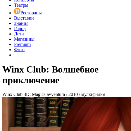
Театры
Рестораны
Выставки
Знания
Город
Дети
Магазины
Premium
Фото
Winx Club: Волшебное
приключение
Winx Club 3D: Magica avventura / 2010 / мультфильм