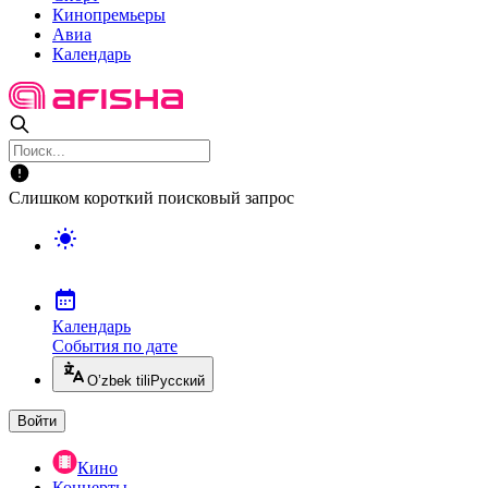
Кинопремьеры
Авиа
Календарь
Слишком короткий поисковый запрос
Календарь
События по дате
O’zbek tili
Русский
Войти
Кино
Концерты