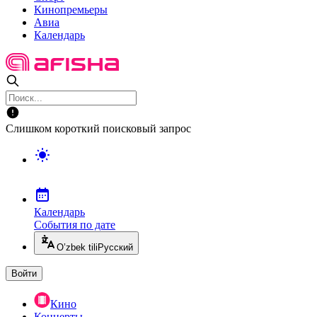
Кинопремьеры
Авиа
Календарь
Слишком короткий поисковый запрос
Календарь
События по дате
O’zbek tili
Русский
Войти
Кино
Концерты