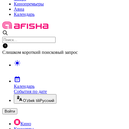
Кинопремьеры
Авиа
Календарь
Слишком короткий поисковый запрос
Календарь
События по дате
O’zbek tili
Русский
Войти
Кино
Концерты