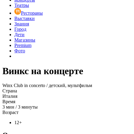
Театры
Рестораны
Выставки
Знания
Город
Дети
Магазины
Premium
Фото
Винкс на концерте
Winx Club in concerto / детский, мультфильм
Страна
Италия
Время
3
мин
/
3 минуты
Возраст
12+