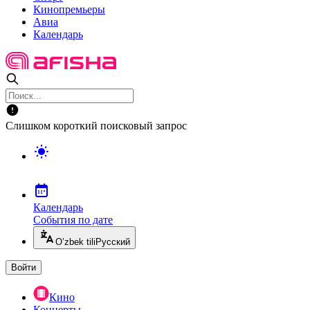
Кинопремьеры
Авиа
Календарь
Слишком короткий поисковый запрос
Календарь
События по дате
O’zbek tili
Русский
Войти
Кино
Концерты