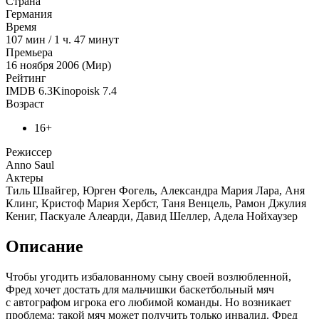
Страна
Германия
Время
107
мин
/
1 ч. 47 минут
Премьера
16 ноября 2006 (Мир)
Рейтинг
IMDB
6.3
Kinopoisk
7.4
Возраст
16+
Режиссер
Anno Saul
Актеры
Тиль Швайгер, Юрген Фогель, Александра Мария Лара, Аня
Клинг, Кристоф Мария Хербст, Таня Венцель, Рамон Джулия
Кениг, Паскуале Алеарди, Давид Шеллер, Адела Нойхаузер
Описание
Чтобы угодить избалованному сыну своей возлюбленной,
Фред хочет достать для мальчишки баскетбольный мяч
с автографом игрока его любимой команды. Но возникает
проблема: такой мяч может получить только инвалид. Фред