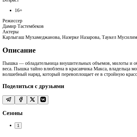
16+
Режиссер
Дамир Тастембеков
Актеры
Карлыгаш Мухамеджанова, Назерке Назарова, Таукел Мусили
Описание
Пышка — обладательница внушительных объемов, милоты и оба
веса. Пышка тайно влюблена в красавчика Макса, владельца м
волшебный наряд, который перевоплощает ее в стройную красо
Поделиться с друзьями
Сезоны
1