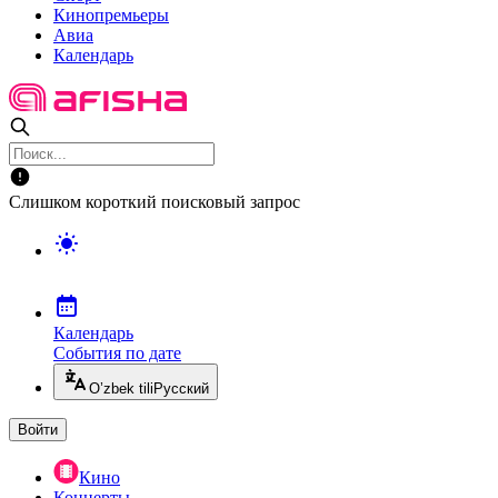
Кинопремьеры
Авиа
Календарь
Слишком короткий поисковый запрос
Календарь
События по дате
O’zbek tili
Русский
Войти
Кино
Концерты