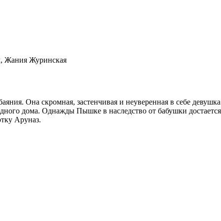
м, Жания Журинская
яния. Она скромная, застенчивая и неуверенная в себе девушк
одного дома. Однажды Пышке в наследство от бабушки достается
тку Аруназ.