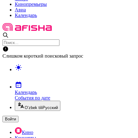
Кинопремьеры
Авиа
Календарь
Слишком короткий поисковый запрос
Календарь
События по дате
O’zbek tili
Русский
Войти
Кино
Концерты