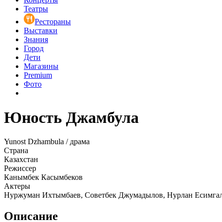
Театры
Рестораны
Выставки
Знания
Город
Дети
Магазины
Premium
Фото
Юность Джамбула
Yunost Dzhambula / драма
Страна
Казахстан
Режиссер
Канымбек Касымбеков
Актеры
Нуржуман Ихтымбаев, Советбек Джумадылов, Нурлан Есимгал
Описание