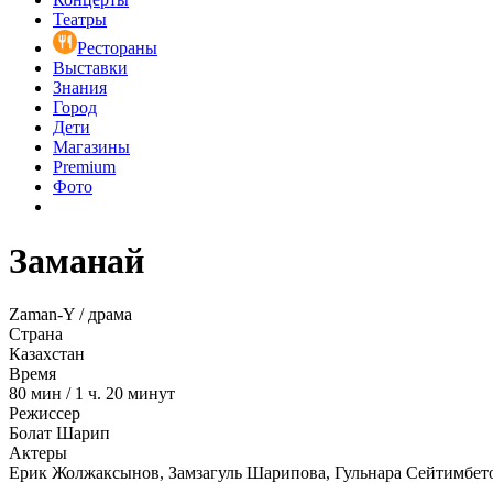
Театры
Рестораны
Выставки
Знания
Город
Дети
Магазины
Premium
Фото
Заманай
Zaman-Y / драма
Страна
Казахстан
Время
80
мин
/
1 ч. 20 минут
Режиссер
Болат Шарип
Актеры
Ерик Жолжаксынов, Замзагуль Шарипова, Гульнара Сейтимбет