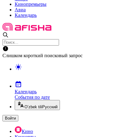
Кинопремьеры
Авиа
Календарь
Слишком короткий поисковый запрос
Календарь
События по дате
O’zbek tili
Русский
Войти
Кино
Концерты