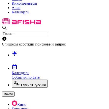
Кинопремьеры
Авиа
Календарь
Слишком короткий поисковый запрос
Календарь
События по дате
O’zbek tili
Русский
Войти
Кино
Концерты