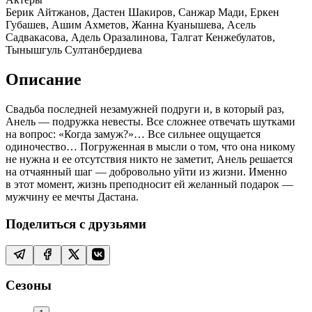
Берик Айтжанов, Дастен Шакиров, Санжар Мади, Еркен
Губашев, Ашим Ахметов, Жанна Куанышева, Асель
Садвакасова, Адель Оразалинова, Талгат Кенжебулатов,
Тынышгуль Султанбердиева
Описание
Свадьба последней незамужней подруги и, в который раз,
Анель — подружка невесты. Все сложнее отвечать шутками
на вопрос: «Когда замуж?»… Все сильнее ощущается
одиночество… Погруженная в мысли о том, что она никому
не нужна и ее отсутствия никто не заметит, Анель решается
на отчаянный шаг — добровольно уйти из жизни. Именно
в этот момент, жизнь преподносит ей желанный подарок —
мужчину ее мечты Дастана.
Поделиться с друзьями
Сезоны