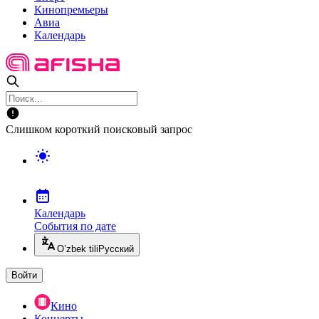
Кинопремьеры
Авиа
Календарь
Слишком короткий поисковый запрос
Календарь
События по дате
O’zbek tili
Русский
Войти
Кино
Концерты