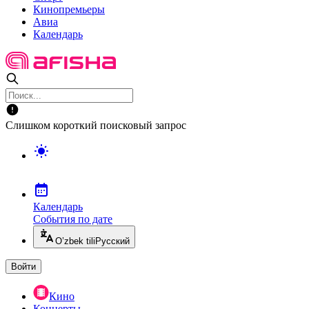
Кинопремьеры
Авиа
Календарь
Слишком короткий поисковый запрос
Календарь
События по дате
O’zbek tili
Русский
Войти
Кино
Концерты