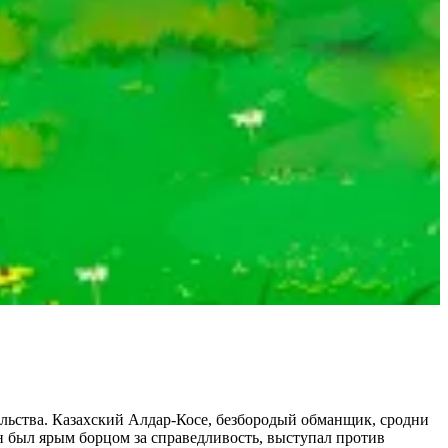
ельства. Казахский Алдар-Косе, безбородый обманщик, сродни
н был ярым борцом за справедливость, выступал против