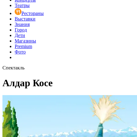
Театры
Рестораны
Выставки
Знания
Город
Дети
Магазины
Premium
Фото
Спектакль
Алдар Косе