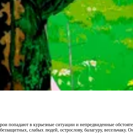
ерои попадают в курьезные ситуации и непредвиденные обстоят
ззащитных, слабых людей, острослову, балагуру, весельчаку. О