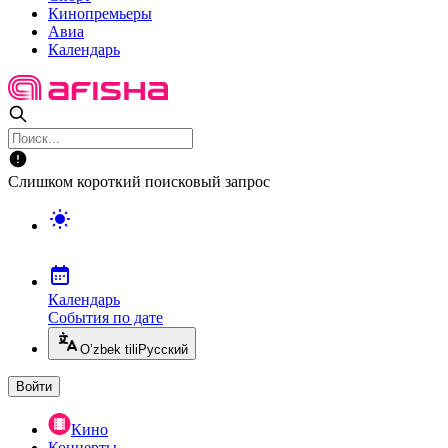
Кинопремьеры
Авиа
Календарь
Слишком короткий поисковый запрос
Календарь
События по дате
O’zbek tili
Русский
Войти
Кино
Концерты