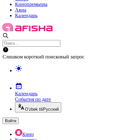
Кинопремьеры
Авиа
Календарь
Слишком короткий поисковый запрос
Календарь
События по дате
O’zbek tili
Русский
Войти
Кино
Концерты