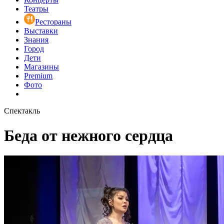
Театры
Рестораны
Выставки
Знания
Город
Дети
Магазины
Premium
Фото
Спектакль
Беда от нежного сердца