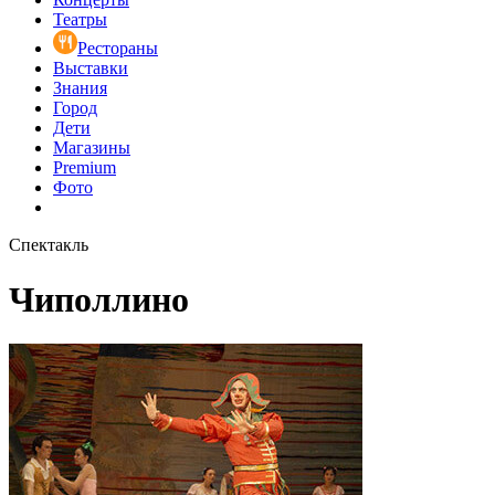
Театры
Рестораны
Выставки
Знания
Город
Дети
Магазины
Premium
Фото
Спектакль
Чиполлино