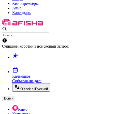
Кинопремьеры
Авиа
Календарь
Слишком короткий поисковый запрос
Календарь
События по дате
O’zbek tili
Русский
Войти
Кино
Концерты